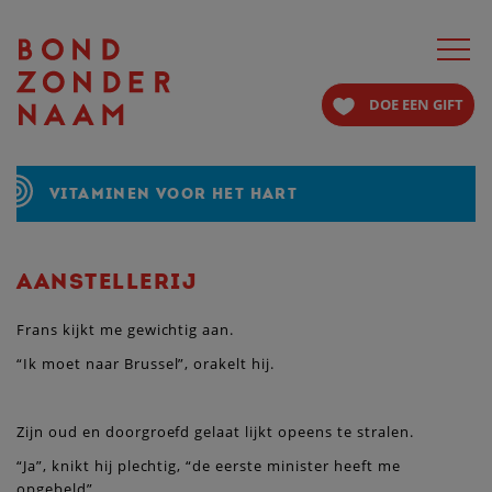
Toggle
navigat
DOE EEN GIFT
VITAMINEN VOOR HET HART
AANSTELLERIJ
Frans kijkt me gewichtig aan.
“Ik moet naar Brussel”, orakelt hij.
Zijn oud en doorgroefd gelaat lijkt opeens te stralen.
“Ja”, knikt hij plechtig, “de eerste minister heeft me
opgebeld”.