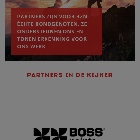
PARTNERS ZIJN VOOR BZN
ÉCHTE BONDGENOTEN. ZE
ONDERSTEUNEN ONS EN
TONEN ERKENNING VOOR
ONS WERK
PARTNERS IN DE KIJKER