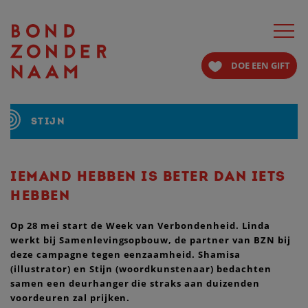
Toggle
navigat
DOE EEN GIFT
STIJN
IEMAND HEBBEN IS BETER DAN IETS
HEBBEN
Op 28 mei start de Week van Verbondenheid. Linda
werkt bij Samenlevingsopbouw, de partner
van BZN bij
deze campagne tegen eenzaamheid. Shamisa
(illustrator) en Stijn (woordkunstenaar) bedachten
samen een deurhanger die straks aan duizenden
voordeuren zal prijken.