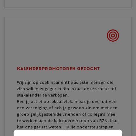
KALENDERPROMOTOREN GEZOCHT
Wij zijn op zoek naar enthousiaste mensen die
zich willen engageren om lokaal onze scheur- of
stakalender te verkopen.
Ben jij actief op lokaal vlak, maak je deel uit van
een vereniging of heb je gewoon zin om met een
groep gelijkgestemde vrienden of collega’s mee
te werken aan de kalenderverkoop van BZN, laat
het ons gerust weten… Jullie ondersteuning en
hulp zijn voor ons heel belangrijk!