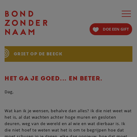
Toggle
navigat
DOE EEN GIFT
GRIET OP DE BEECK
HET GA JE GOED... EN BETER.
Dag,
Wat kan ik je wensen, behalve dan alles? Ik die niet weet wat
het is, al dat wachten achter hoge muren en gesloten
deuren, weg van de wereld en al wie en wat dierbaar is. Ik
die niet hoef te weten wat het is om te begrijpen hoe dat
moet schuren in je dagen, elke dag opnieuw, hoe dat moet