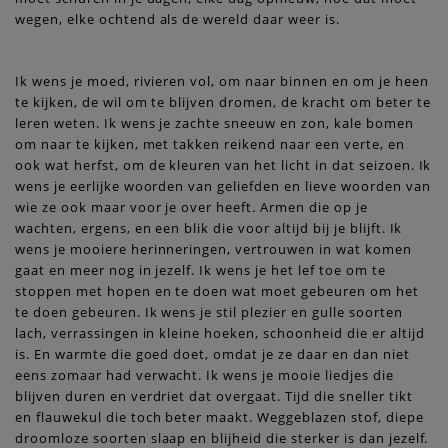
wegen, elke ochtend als de wereld daar weer is.
Ik wens je moed, rivieren vol, om naar binnen en om je heen
te kijken, de wil om te blijven dromen, de kracht om beter te
leren weten. Ik wens je zachte sneeuw en zon, kale bomen
om naar te kijken, met takken reikend naar een verte, en
ook wat herfst, om de kleuren van het licht in dat seizoen. Ik
wens je eerlijke woorden van geliefden en lieve woorden van
wie ze ook maar voor je over heeft. Armen die op je
wachten, ergens, en een blik die voor altijd bij je blijft. Ik
wens je mooiere herinneringen, vertrouwen in wat komen
gaat en meer nog in jezelf. Ik wens je het lef toe om te
stoppen met hopen en te doen wat moet gebeuren om het
te doen gebeuren. Ik wens je stil plezier en gulle soorten
lach, verrassingen in kleine hoeken, schoonheid die er altijd
is. En warmte die goed doet, omdat je ze daar en dan niet
eens zomaar had verwacht. Ik wens je mooie liedjes die
blijven duren en verdriet dat overgaat. Tijd die sneller tikt
en flauwekul die toch beter maakt. Weggeblazen stof, diepe
droomloze soorten slaap en blijheid die sterker is dan jezelf.