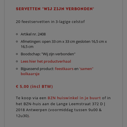
SERVETTEN 'WIJ ZIJN VERBONDEN'
20 feestservetten in 3-lagige celstof
Artikel nr. 2408
Afmetingen: open 33 cm x 33 cm gesloten 16,5 cm x
16,5 cm
Boodschap: "Wij zijn verbonden"
Lees hier het productverhaal
Bijpassend product:
feestkaars
en
‘samen"
bolkaarsje
€ 5,00 (incl BTW)
Te koop via een
BZN huiswinkel in je buurt
of in
het BZN-huis aan de Lange Leemstraat 372 D |
2018 Antwerpen (voormiddag tussen 9u00 &
12u30)
.