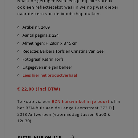
Naast de getuigenissen lees je bij elke spreuk
ook een reflectietekst waarin we nog wat dieper
naar de kern van de boodschap duiken.
Artikel nr. 2409
Aantal pagina's: 224
Afmetingen: H 28cm x B 15 cm
Redactie: Barbara Torfs en Christina Van Geel
Fotograaf: Katrin Torfs
Uitgegeven in eigen beheer
Lees hier het productverhaal
€ 22,00 (incl BTW)
Te koop via een
BZN huiswinkel in je buurt
of in
het BZN-huis aan de Lange Leemstraat 372 D |
2018 Antwerpen (voormiddag tussen 9u00 &
12u30)
.
BESTEL HIER ONLINE →