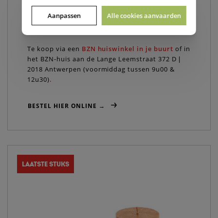
Lees hier het productenverhaal
Aanpassen
Alle cookies aanvaarden
€ 10,00 (incl BTW)
Te koop via een
BZN huiswinkel in je buurt
of in
het BZN-huis aan de Lange Leemstraat 372 D |
2018 Antwerpen (voormiddag tussen 9u00 &
12u30)
.
BESTEL HIER ONLINE →
LAATSTE STUKS