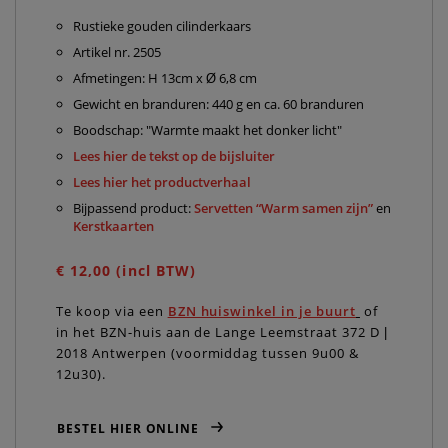
Rustieke gouden cilinderkaars
Artikel nr. 2505
Afmetingen: H 13cm x
Ø
6,8 cm
Gewicht en branduren: 440 g en ca. 60 branduren
Boodschap: "Warmte maakt het donker licht"
Lees hier de tekst op de bijsluiter
Lees hier het productverhaal
Bijpassend product:
Servetten “Warm samen zijn”
en
Kerstkaarten
€ 12,00 (incl BTW)
Te koop via een
BZN huiswinkel in je buurt
of
in het BZN-huis aan de Lange Leemstraat 372 D |
2018 Antwerpen (voormiddag tussen 9u00 &
12u30).
BESTEL HIER ONLINE