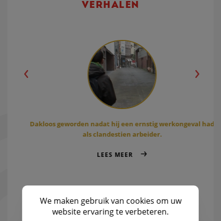
VERHALEN
Dakloos geworden nadat hij een ernstig werkongeval had
als clandestien arbeider.
LEES MEER
We maken gebruik van
cookies
om uw
website ervaring te verbeteren.