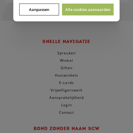
Aanpassen
Alle cookies aanvaarden
SNELLE NAVIGATIE
Spreuken
Winkel
Giften
Huiswinkels
E-cards
Vrijwilligerswerk
Aansprakelijkheid
Login
Contact
BOND ZONDER NAAM SCW