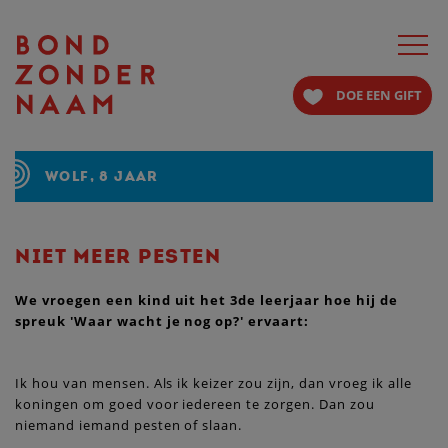
Toggle
navigat
DOE EEN GIFT
WOLF, 8 JAAR
NIET MEER PESTEN
We vroegen een kind uit het 3de leerjaar hoe hij de
spreuk 'Waar wacht je nog op?' ervaart:
Ik hou van mensen. Als ik keizer zou zijn, dan vroeg ik alle
koningen om goed voor iedereen te zorgen. Dan zou
niemand iemand pesten of slaan.