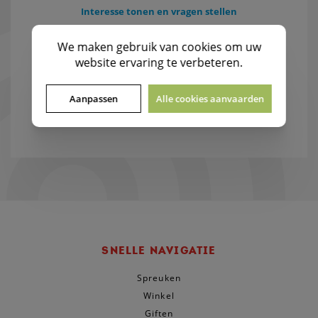
Interesse tonen en vragen stellen
LEES MEER
We maken gebruik van
cookies
om uw
website ervaring te verbeteren.
Aanpassen
Alle cookies aanvaarden
SNELLE NAVIGATIE
Spreuken
Winkel
Giften