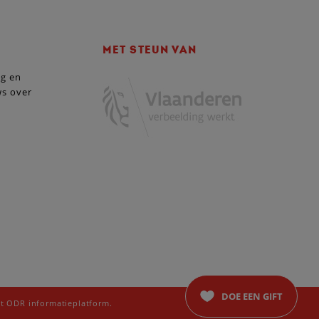
MET STEUN VAN
ng en
ws over
DOE EEN GIFT
t ODR informatieplatform.