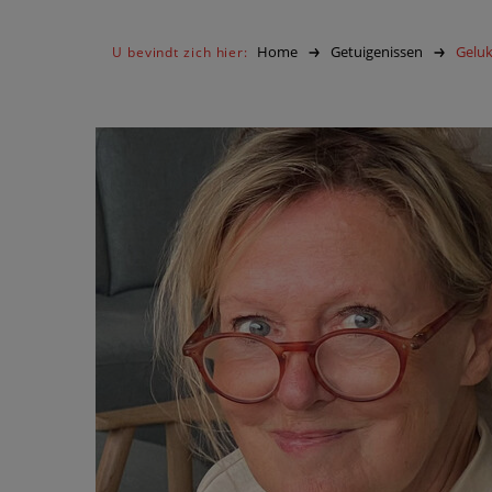
Home
Getuigenissen
Geluk
U bevindt zich hier: