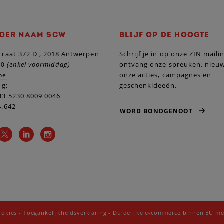
DER NAAM SCW
BLIJF OP DE HOOGTE
raat 372 D , 2018 Antwerpen
Schrijf je in op onze ZIN maili
(enkel voormiddag)
ontvang onze spreuken, nieu
10
onze acties, campagnes en
be
ng:
geschenkideeën.
3 5230 8009 0046
4.642
WORD BONDGENOOT
ookies
-
Toegankelijkheidsverklaring
-
Duidelijke e-commerce binnen EU me