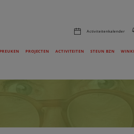
Activiteitenkalender
PREUKEN
PROJECTEN
ACTIVITEITEN
STEUN BZN
WINK