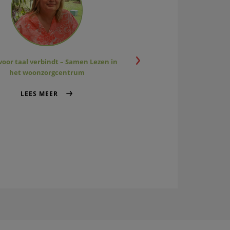
voor taal verbindt – Samen Lezen in
Spreuk: ‘Ik heb oren naar
het woonzorgcentrum
LEES MEER
LEES MEER