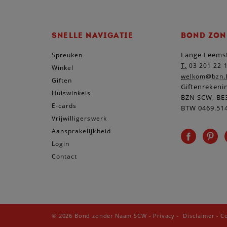
SNELLE NAVIGATIE
BOND ZON
Lange Leemst
Spreuken
T.
03 201 22 
Winkel
welkom@bzn.
Giften
Giftenrekeni
Huiswinkels
BZN SCW, BE3
E-cards
BTW 0469.51
Vrijwilligerswerk
Aansprakelijkheid
Login
Contact
© 2026 Bond zonder Naam SCW
-
Privacy
-
Disclaimer
-
C