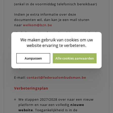
(enkel in de voormiddag telefonisch bereikbaar)
Indien je extra informatie over deze
documenten wil, dan kan je een mail sturen
naar
welkom@bzn.be
Als de bovenstaande service niet reageert, kunt
u contact opnemen met de volgende controle-
We maken gebruik van
cookies
om uw
instantie:
website ervaring te verbeteren.
Federale Ombudsman
Leuvenseweg 48, bus 6,
Aanpassen
Alle cookies aanvaarden
1000 Brussel
http://www.federaalombudsman.be/nl
E-mail:
contact@federaalombudsman.be
Verbeteringsplan
We stappen 2027/2028 over naar een nieuw
platform en naar een volledig
nieuwe
website
. Toegankelijkheid is in de