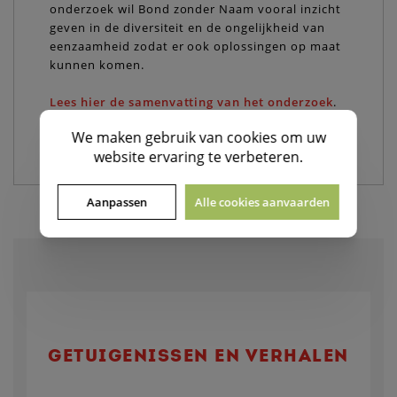
onderzoek wil Bond zonder Naam vooral inzicht
geven in de diversiteit en de ongelijkheid van
eenzaamheid zodat er ook oplossingen op maat
kunnen komen.
Lees hier de samenvatting van het onderzoek
.
Wil je het volledige onderzoek graag inkijken,
We maken gebruik van
cookies
om uw
stuur je verzoek naar
ine.derycke@bzn.be
.
website ervaring te verbeteren.
Aanpassen
Alle cookies aanvaarden
GETUIGENISSEN EN VERHALEN