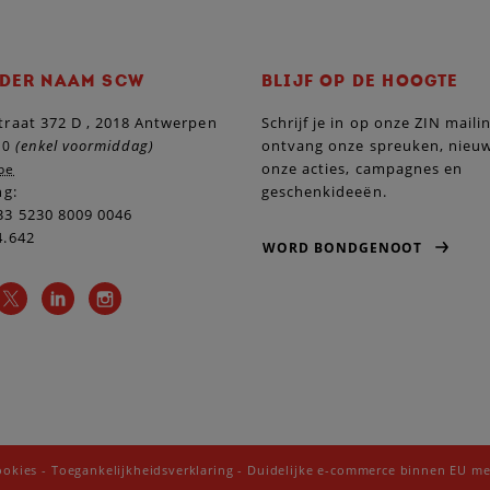
DER NAAM SCW
BLIJF OP DE HOOGTE
raat 372 D , 2018 Antwerpen
Schrijf je in op onze ZIN maili
(enkel voormiddag)
ontvang onze spreuken, nieu
10
onze acties, campagnes en
be
ng:
geschenkideeën.
3 5230 8009 0046
4.642
WORD BONDGENOOT
ookies
-
Toegankelijkheidsverklaring
-
Duidelijke e-commerce binnen EU me