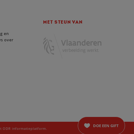
MET STEUN VAN
ng en
ws over
DOE EEN GIFT
t ODR informatieplatform.