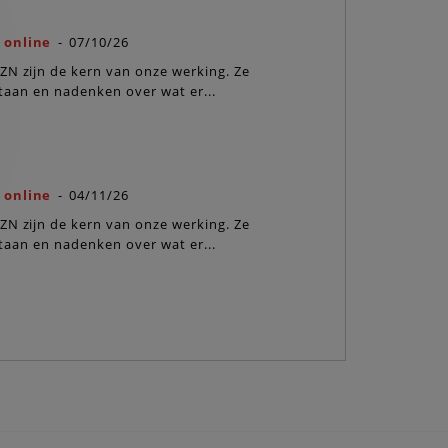
 online
-
07/10/26
Spreukenbabbels online
ZN zijn de kern van onze werking. Ze
De spreuken van BZN zijn 
lstaan en nadenken over wat er...
willen je doen stilstaan en
MEER INFO
 online
-
04/11/26
ZN zijn de kern van onze werking. Ze
lstaan en nadenken over wat er...