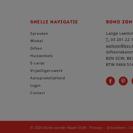
SNELLE NAVIGATIE
BOND ZON
Lange Leemst
Spreuken
T.
03 201 22 
Winkel
welkom@bzn.
Giften
Giftenrekeni
Huiswinkels
BZN SCW, BE3
E-cards
BTW 0469.51
Vrijwilligerswerk
Aansprakelijkheid
Login
Contact
© 2026 Bond zonder Naam SCW
-
Privacy
-
Disclaimer
-
C