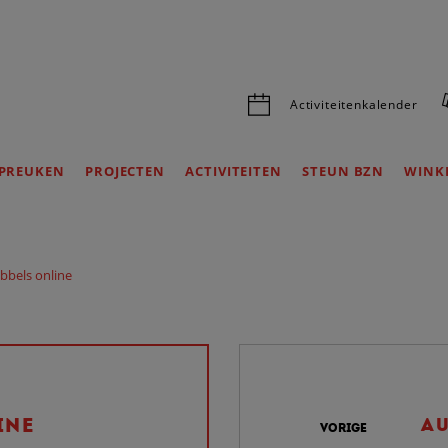
Activiteitenkalender
PREUKEN
PROJECTEN
ACTIVITEITEN
STEUN BZN
WINK
bels online
INE
AU
VORIGE