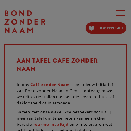
Toggle
navigat
DOE EEN GIFT
AAN TAFEL CAFE ZONDER
NAAM
In ons
Café zonder Naam
– een nieuw initiatief
van Bond zonder Naam in Gent – ontvangen we
wekelijks tientallen mensen die leven in thuis- of
dakloosheid of in armoede.
Samen met onze wekelijkse bezoekers schuif jij
mee aan tafel om te genieten van een lekker
bereide,
warme maaltijd
en om te ervaren wat
écht verbinden met anderen betekent.