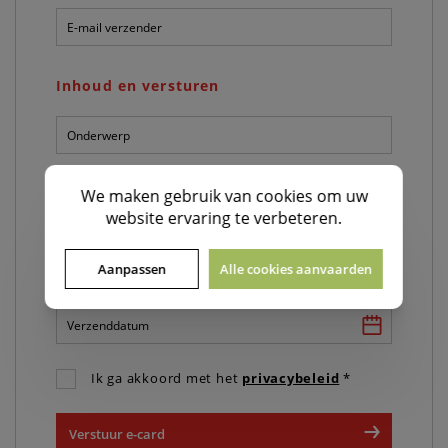
E-
mail
verzender:
*
Inhoud en versturen
Onderwerp:
*
Persoonlijk
We maken gebruik van
cookies
om uw
bericht:
website ervaring te verbeteren.
*
Aanpassen
Alle cookies aanvaarden
Verzenddatum:
*
Ik ga akkoord met het
privacybeleid
*
Verstuur e-card