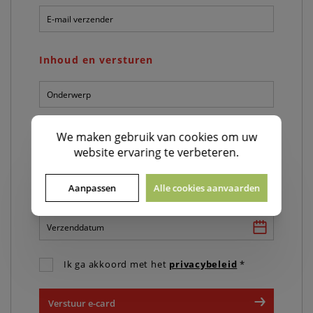
E-
mail
verzender:
*
Inhoud en versturen
Onderwerp:
*
Persoonlijk
We maken gebruik van
cookies
om uw
bericht:
website ervaring te verbeteren.
*
Aanpassen
Alle cookies aanvaarden
Verzenddatum:
*
Ik ga akkoord met het
privacybeleid
*
Verstuur e-card