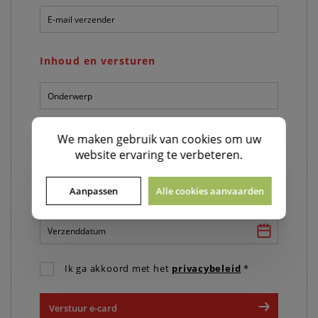
E-
mail
verzender:
*
Inhoud en versturen
Onderwerp:
*
Persoonlijk
We maken gebruik van
cookies
om uw
bericht:
website ervaring te verbeteren.
*
Aanpassen
Alle cookies aanvaarden
Verzenddatum:
*
Ik ga akkoord met het
privacybeleid
*
Verstuur e-card