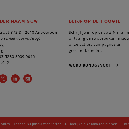
DER NAAM SCW
BLIJF OP DE HOOGTE
raat 372 D , 2018 Antwerpen
Schrijf je in op onze ZIN maili
(enkel voormiddag)
ontvang onze spreuken, nieu
10
onze acties, campagnes en
be
ng:
geschenkideeën.
3 5230 8009 0046
4.642
WORD BONDGENOOT
ookies
-
Toegankelijkheidsverklaring
-
Duidelijke e-commerce binnen EU me