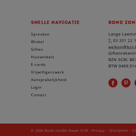
SNELLE NAVIGATIE
BOND ZON
Lange Leemst
Spreuken
T.
03 201 22 
Winkel
welkom@bzn.
Giften
Giftenrekeni
Huiswinkels
BZN SCW, BE3
E-cards
BTW 0469.51
Vrijwilligerswerk
Aansprakelijkheid
Login
Contact
© 2026 Bond zonder Naam SCW
-
Privacy
-
Disclaimer
-
C