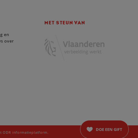
MET STEUN VAN
ng en
ws over
DOE EEN GIFT
t ODR informatieplatform.