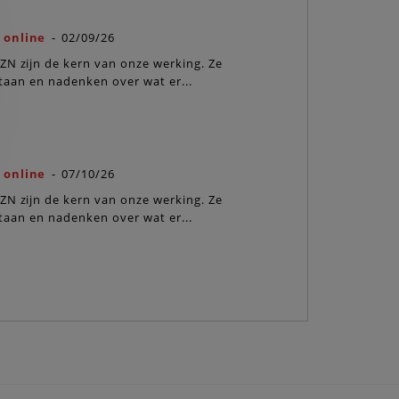
 online
-
02/09/26
Spreukenbabbels online
ZN zijn de kern van onze werking. Ze
De spreuken van BZN zijn 
lstaan en nadenken over wat er...
willen je doen stilstaan en
MEER INFO
 online
-
07/10/26
Spreukenbabbels online
ZN zijn de kern van onze werking. Ze
De spreuken van BZN zijn 
lstaan en nadenken over wat er...
willen je doen stilstaan en
MEER INFO