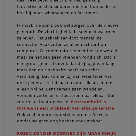
daar veel beter mee om. Ik heb gelukkig
fantastische kleinkinderen die hun bompa leren
hoe hij moet whatsappen en facetimen.
Ik maak me soms ook wel zorgen over de nieuwe
generatie.De vluchtigheid, de snelheid waarmee
ze leven. Het gebrek aan écht menselijke
connectie. Vaak zitten ze alleen achter hun
computer. Ze communiceren met heel de wereld
maar ze hebben geen vrienden rond zich. Dat is
een groot gemis. Ik denk dat de jeugd vandaag
meer dan ooit behoefte heeft aan echte
verbinding. Dat kunnen zij dan weer leren van
onze generatie: tijd maken voor elkaar, en niet
alleen online. Eens samen gaan wandelen,
verhalen vertellen en luisteren naar elkaar. Dat
zou toch al wat oplossen.
Eenzaamheid is
trouwens een probleem van élke generatie
.
Ook veel ouderen worstelen ermee. Dikwijls
omdat we geen oog hebben voor mekaar.
ROZEN ZONDER DOORNEN ZIJN MAAR SCHIJN