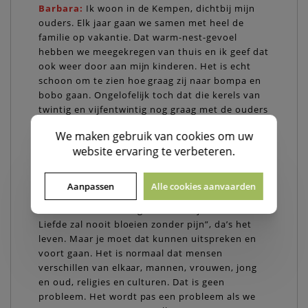
Barbara:
Ik woon in de Kempen, dichtbij mijn
ouders. Elk jaar gaan we samen met heel de
familie op vakantie. Dat warm-nest-gevoel
hebben we meegekregen van thuis en ik geef dat
ook weer door aan mijn kinderen. Het is echt
schoon om te zien hoe graag zij naar bompa en
bobo gaan. Ongelofelijk toch dat die kerels van
twintig en vijfentwintig nog graag met de ouders
en de grootouders op vakantie gaan!
Die band
We maken gebruik van
cookies
om uw
tussen de verschillende generaties is heel
website ervaring te verbeteren.
belangrijk in ons leven
. Wij leven niet naast
elkaar, maar mét elkaar.
Aanpassen
Alle cookies aanvaarden
Marc:
natuurlijk hebben wij soms ook
discussies, het leven gaat niet altijd over rozen.
Liefde zal nooit bloeien zonder pijn”, da’s het
leven. Maar je moet dat kunnen uitspreken en
voort gaan. Het is normaal dat mensen
verschillen van elkaar, mannen, vrouwen, jong
en oud, religies en culturen. Dat is geen
probleem. Het wordt pas een probleem als we