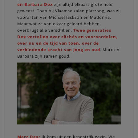
en Barbara Dex
zijn altijd elkaars grote held
geweest. Toen hij Vlaamse zalen platzong, was zij
vooral fan van Michael Jackson en Madonna.
Maar wat ze van elkaar geleerd hebben,
overbrugt alle verschillen.
Twee generaties
Dex vertellen over clichés en vooroordelen,
over nu en de tijd van toen, over de
verbindende kracht van jong en oud
. Marc en
Barbara zijn samen goud.
Marc Dex:
Ik kom uit een kroostrijk gezin. We