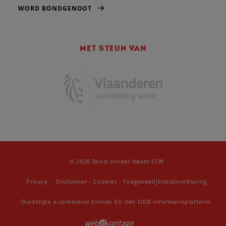
WORD BONDGENOOT
MET STEUN VAN
© 2026 Bond zonder Naam SCW
Privacy
-
Disclaimer
-
Cookies
-
Toegankelijkheidsverklaring
Duidelijke e-commerce binnen EU met ODR informatieplatform.