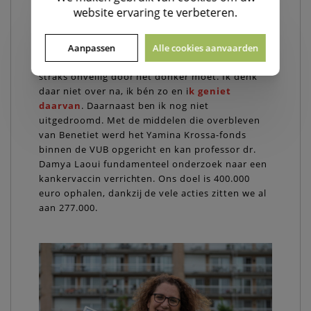
Moeder Theresa. Iedereen kan iemand voor
website ervaring te verbeteren.
iemand anders zijn, toch? Ik verras graag
mensen met een ‘little act of kindness’: mijn
paraplu spontaan boven iemands hoofd houden
Aanpassen
Alle cookies aanvaarden
of fietslichtjes doven omdat de eigenaar anders
straks onveilig door het donker moet. Ik denk
daar niet over na, ik bén zo en i
k geniet
daarvan
. Daarnaast ben ik nog niet
uitgedroomd. Met de middelen die overbleven
van Benetiet werd het Yamina Krossa-fonds
binnen de VUB opgericht en kan professor dr.
Damya Laoui fundamenteel onderzoek naar een
kankervaccin verrichten. Ons doel is 400.000
euro ophalen, dankzij de vele acties zitten we al
aan 277.000.