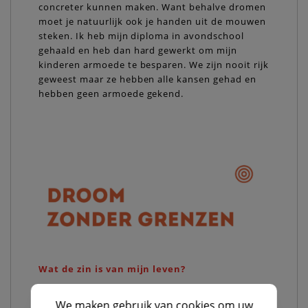
concreter kunnen maken. Want behalve dromen
moet je natuurlijk ook je handen uit de mouwen
steken. Ik heb mijn diploma in avondschool
gehaald en heb dan hard gewerkt om mijn
kinderen armoede te besparen. We zijn nooit rijk
geweest maar ze hebben alle kansen gehad en
hebben geen armoede gekend.
Wat de zin is van mijn leven?
Ik wil graag goed doen ook al ben ik zeker geen
We maken gebruik van
cookies
om uw