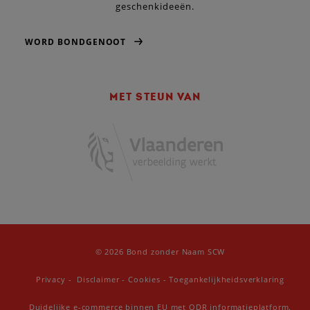
geschenkideeën.
WORD BONDGENOOT
MET STEUN VAN
© 2026 Bond zonder Naam SCW
Privacy
-
Disclaimer
-
Cookies
-
Toegankelijkheidsverklaring
Duidelijke e-commerce binnen EU met ODR informatieplatform.