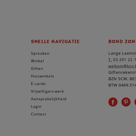
SNELLE NAVIGATIE
BOND ZON
Lange Leemst
Spreuken
T.
03 201 22 
Winkel
welkom@bzn.
Giften
Giftenrekeni
Huiswinkels
BZN SCW, BE3
E-cards
BTW 0469.51
Vrijwilligerswerk
Aansprakelijkheid
Login
Contact