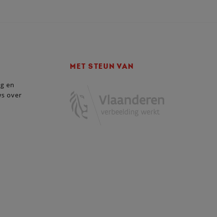
MET STEUN VAN
ng en
ws over