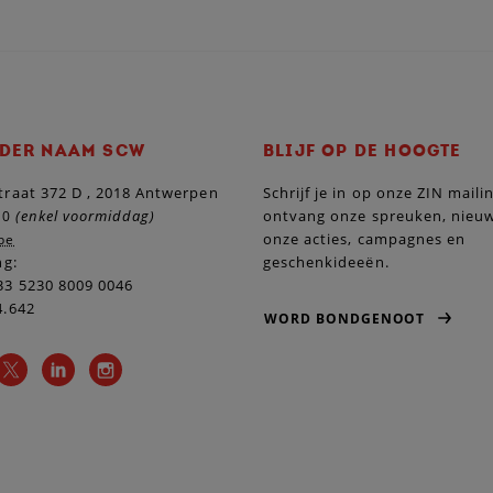
DER NAAM SCW
BLIJF OP DE HOOGTE
raat 372 D , 2018 Antwerpen
Schrijf je in op onze ZIN maili
(enkel voormiddag)
ontvang onze spreuken, nieu
10
onze acties, campagnes en
be
ng:
geschenkideeën.
3 5230 8009 0046
4.642
WORD BONDGENOOT