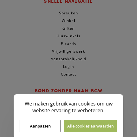
SNELLE NAVIGATIE
Spreuken
Winkel
Giften
Huiswinkels
E-cards
Vrijwilligerswerk
Aansprakelijkheid
Login
Contact
BOND ZONDER NAAM SCW
Lange Leemstraat 372 D , 2018 Antwerpen
We maken gebruik van
cookies
om uw
(enkel voormiddag)
T.
03 201 22 10
website ervaring te verbeteren.
Giftenrekening:
BZN SCW, BE33 5230 8009 0046
Aanpassen
Alle cookies aanvaarden
BTW 0469.514.642