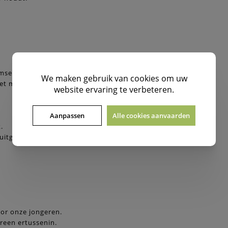
msers badend in het zweet.
We maken gebruik van
cookies
om uw
iet meer mee.
website ervaring te verbeteren.
Aanpassen
Alle cookies aanvaarden
.
uitgaan zonder uur.
or onze jongeren.
reen ertussenin.