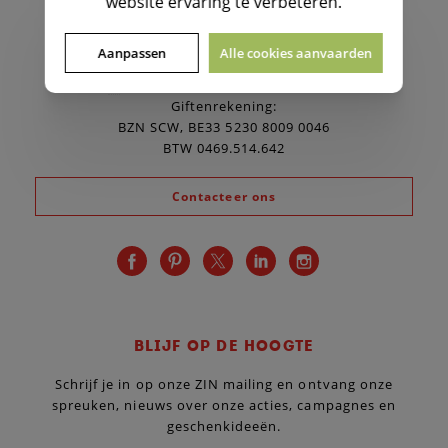
website ervaring te verbeteren.
BOND ZONDER NAAM SCW
Aanpassen
Alle cookies aanvaarden
Lange Leemstraat 372 D , 2018 Antwerpen
(enkel voormiddag)
T.
03 201 22 10
Giftenrekening:
BZN SCW, BE33 5230 8009 0046
BTW 0469.514.642
Contacteer ons
BLIJF OP DE HOOGTE
Schrijf je in op onze ZIN mailing en ontvang onze
spreuken, nieuws over onze acties, campagnes en
geschenkideeën.